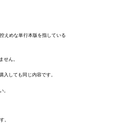
が控えめな単行本版を指している
ません。
購入しても同じ内容です。
い。
す。