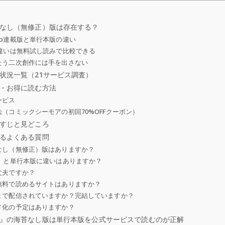
なし（無修正）版は存在する？
b連載版と単行本版の違い
違いは無料試し読みで比較できる
たう二次創作には手を出さない
状況一覧（21サービス調査）
・お得に読む方法
ービス
（コミックシーモアの初回70%OFFクーポン）
すじと見どころ
るよくある質問
なし（無修正）版はありますか？
）と単行本版に違いはありますか？
丈夫ですか？
無料で読めるサイトはありますか？
まで配信されていますか？完結していますか？
メ化の予定はありますか？
』の海苔なし版は単行本版を公式サービスで読むのが正解