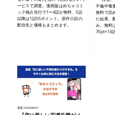
ービスで調査。漫画版はめちゃコミ
不倫中毒
ック独占先行で1〜4話が無料、5話
無料で読
以降は1話55ポイント。原作小説の
た結果、
配信先と価格もまとめます。
み。無料は
70pt×1
更新:
2026/08/01