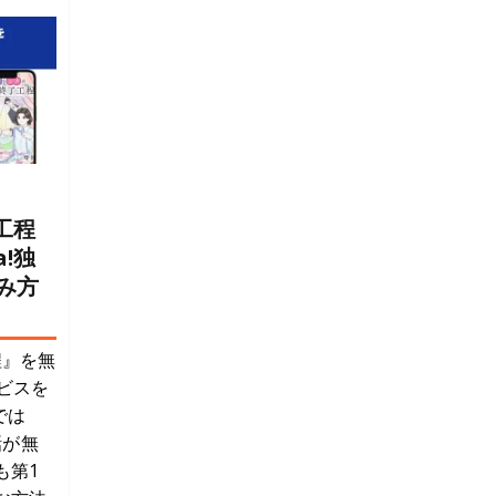
工程
!独
み方
程』を無
ビスを
では
話が無
も第1