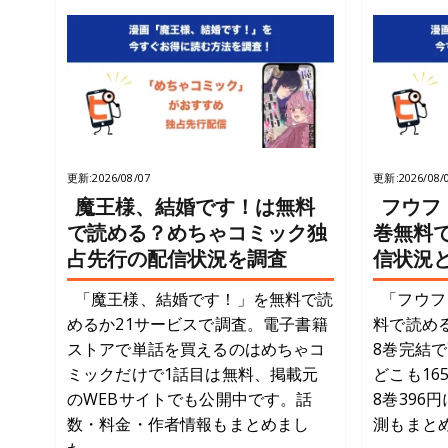
更新:
2026/08/07
更新:
2026/08/
魔王様、結婚です！は無料
フウフ
で読める？めちゃコミック独
巻無料
占先行の配信状況を調査
信状況
「魔王様、結婚です！」を無料で読
「フウフ
めるか21サービスで調査。電子書籍
料で読め
ストアで単話を買えるのはめちゃコ
8巻完結で
ミックだけで1話目は無料、掲載元
どこも16
のWEBサイトでも公開中です。話
8巻396
数・料金・作者情報もまとめまし
測もまと