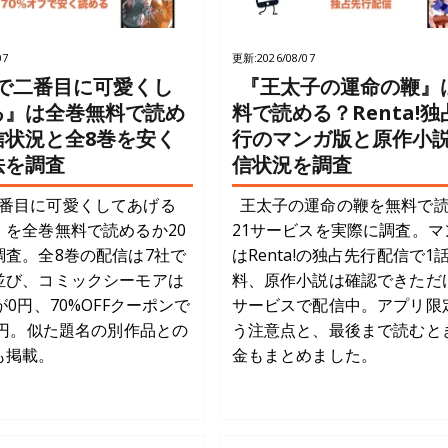
07
更新:
2026/08/07
で二番目に可愛くし
『王太子の運命の鞭』
る』は全巻無料で読め
料で読める？Renta!独
信状況と全8巻を安く
行のマンガ版と原作小
法を調査
信状況を調査
番目に可愛くしてあげる
王太子の運命の鞭を無料で
）を全巻無料で読めるか20
21サービスを実際に調査。マ
調査。全8巻の配信は7社で
はRenta!の独占先行配信で1
並び、コミックシーモアは
料、原作小説は確認できただ
が0円、70%OFFクーポンで
サービスで配信中。アプリ限
6円。似た題名の別作品との
う注意点と、最後まで読むと
も掲載。
金もまとめました。