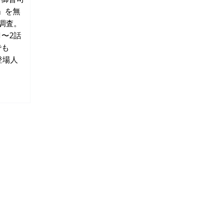
」を無
調査。
〜2話
でも
登場人