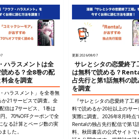
07
更新:
2026/08/07
・ハラスメントは全
サレとシタの恋愛終了
で読める？全8巻の配
は無料で読める？Renta
と料金を調査
占先行と第1話無料の読
を調査
・ハラスメント」を全巻無
るか21サービスで調査。全
『サレとシタの恋愛終了工
配信は7サービス、1巻は
料で読めるか20社以上のサー
5円。70%OFFクーポンで全
実際に調査。2026年8月時点
円になる計算とページ数の実
Renta!の独占先行配信で第1
めました。
料、秋田書店の公式サイトで