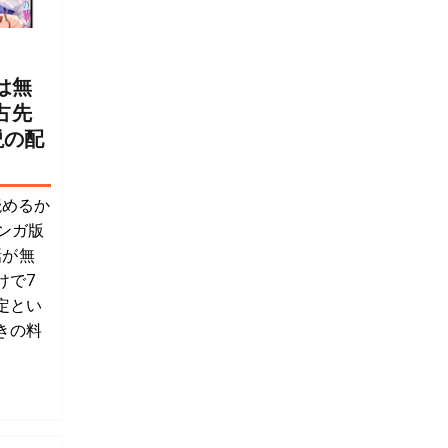
は無
占先
説の配
読めるか
ンガ版
話が無
けで7
定とい
きの料