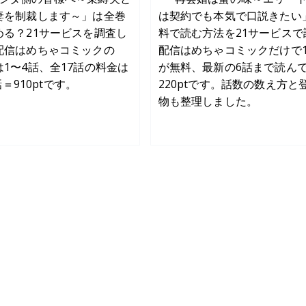
妻を制裁します～」は全巻
は契約でも本気で口説きたい
める？21サービスを調査し
料で読む方法を21サービスで
配信はめちゃコミックの
配信はめちゃコミックだけで1
1〜4話、全17話の料金は
が無料、最新の6話まで読ん
3話＝910ptです。
220ptです。話数の数え方と
物も整理しました。