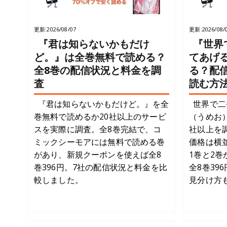
更新:
2026/08/07
更新:
2026/08/
『君は知らないかもだけ
『世界
ど。』は全巻無料で読める？
てあげ
全8巻の配信状況と料金を調
る？配
査
読む方
『君は知らないかもだけど。』を全
世界で二
巻無料で読めるか20社以上のサービ
（うめお
スを実際に調査。全8巻完結で、コ
社以上を
ミックシーモアには無料で読める巻
価格は横
があり、新規クーポンを使えば全8
1巻と2巻
巻396円。7社の配信状況と料金を比
全8巻39
較しました。
見分け方