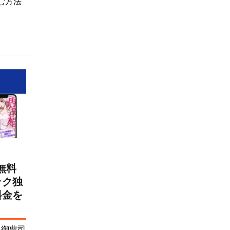
む方法
無料
ック独
料金を
ト御曹司