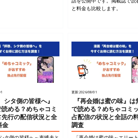
話を公開中です。掲載誌で読
と料金も比較します。
01
更新:
2026/08/01
、シタ側の皆様へ』
『再会婚は蜜の味』は
で読める？めちゃコミ
で読める？めちゃコミ
占先行の配信状況と全
占配信の状況と全話の
料金
調査
シタ側の皆様へ～束縛夫と
「再会婚は蜜の味～エリー