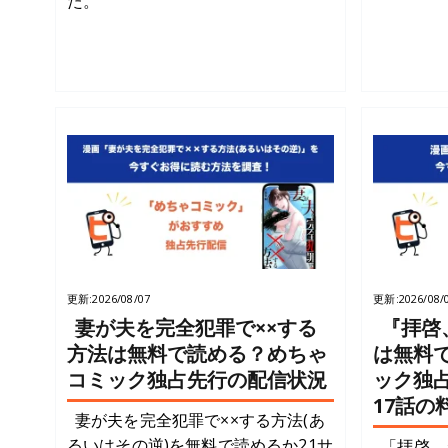
た。
更新:
2026/08/07
更新:
2026/08/
妻が夫を完全犯罪で××する
『拝啓
方法は無料で読める？めちゃ
は無料
コミック独占先行の配信状況
ック独
17話の
妻が夫を完全犯罪で××する方法(あ
るいはその逆)を無料で読めるか21サ
「拝啓、