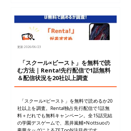
更新:
2026/06/23
「スクール×ビースト」を無料で読
む方法｜Renta!先行配信で1話無料
＆配信状況を20社以上調査
「スクール×ビースト」を無料で読めるか20
社以上を調査。Renta!独占先行配信で1話無
料＋だれでも無料キャンペーン。全15話完結
の学園デスゲームで、黒井嵐輔×Nottsuoの
豪華タッグによるZETooN注目作です。