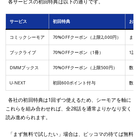
各サービスの初回特典は以下の通りです。
サービス
初回特典
お得
コミックシーモア
70%OFFクーポン（上限2,000円）
まと
ブックライブ
70%OFFクーポン（1冊）
1話
DMMブックス
70%OFFクーポン（上限500円）
数話
U-NEXT
初回600ポイント付与
数話
各社の初回特典は1回ずつ使えるため、シーモアを軸に
これらを組み合わせれば、全28話を通常よりかなり安く
読み進められます。
「まず無料で試したい」場合は、ピッコマの待てば無料