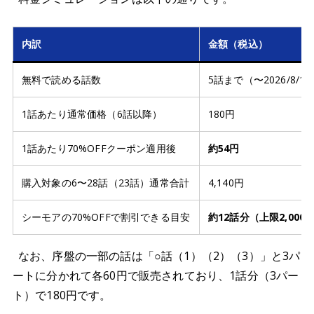
内訳
金額（税込）
無料で読める話数
5話まで（〜2026/8/11
1話あたり通常価格（6話以降）
180円
1話あたり70%OFFクーポン適用後
約54円
購入対象の6〜28話（23話）通常合計
4,140円
シーモアの70%OFFで割引できる目安
約12話分（上限2,000
なお、序盤の一部の話は「○話（1）（2）（3）」と3パ
ートに分かれて各60円で販売されており、1話分（3パー
ト）で180円です。