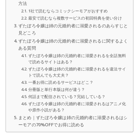
方法
1社で読むならコミックシーモアがおすすめ
最安で読むなら複数サービスの初回特典を使い分け
ずたぼろ令嬢は姉の元婚約者に溺愛されるのあらすじと
見どころ
ずたぼろ令嬢は姉の元婚約者に溺愛されるに関するよく
ある質問
ずたぼろ令嬢は姉の元婚約者に溺愛されるを全話無料
で読めるサイトはある？
ずたぼろ令嬢は姉の元婚約者に溺愛されるを違法サイ
トで読んでも大丈夫？
一番お得に読めるサービスはどこ？
分冊版と単行本版は何が違う？
何話まで配信されている？完結している？
ずたぼろ令嬢は姉の元婚約者に溺愛されるはアニメ化
や原作小説がある？
まとめ｜ずたぼろ令嬢は姉の元婚約者に溺愛されるはシ
ーモアの70%OFFでお得に読める