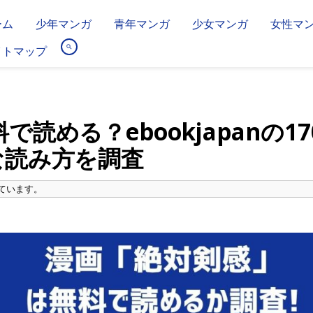
ーム
少年マンガ
青年マンガ
少女マンガ
女性マ
イトマップ
で読める？ebookjapanの1
な読み方を調査