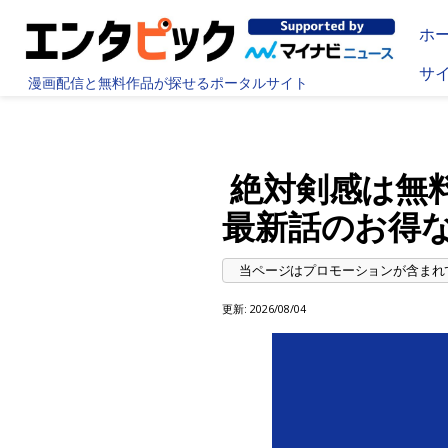
ホ
サ
漫画配信と無料作品が探せるポータルサイト
絶対剣感は無料
最新話のお得
更新:
2026/08/04