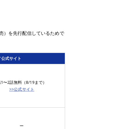
売）を先行配信しているためで
／公式サイト
第1〜2話無料（8/19まで）
>>公式サイト
ー