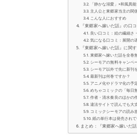
「静かな溺愛」×和風異
主人公と東郷家当主の関
こんな人におすすめ
『東郷家へ嫁いだ話』の口コ
良い口コミ：絵の繊細さ
気になる口コミ：展開の
『東郷家へ嫁いだ話』に関す
東郷家へ嫁いだ話を全巻
シーモアの無料キャンペ
シーモア以外で先に新刊
最新刊は何巻ですか？
アニメ化やドラマ化の予
めちゃコミックの「毎日無
作者・清水奏良のほかの
違法サイトで読んでも大
コミックシーモアの読み
紙の単行本は発売されて
まとめ：『東郷家へ嫁いだ話