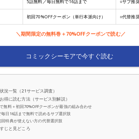
5話無料／毎日無料で16話まで
○サブ推
初回70%OFFクーポン（単行本派向け）
○代替推
＼期間限定の無料巻＋70%OFFクーポンで読む／
コミックシーモアで今すぐ読む
状況一覧（21サービス調査）
お得に読む方法（サービス別解説）
で無料＋初回70%OFFクーポンが最強の組み合わせ
毎日16話まで無料で読めるサブ選択肢
初回特典が使えない方の代替選択肢
すじと見どころ
）