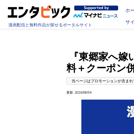
ホ
サ
漫画配信と無料作品が探せるポータルサイト
『東郷家へ嫁
料＋クーポン
更新:
2026/08/04