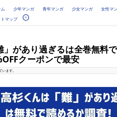
ーム
少年マンガ
青年マンガ
少女マンガ
女性マ
イトマップ
難」があり過ぎるは全巻無料
%OFFクーポンで最安