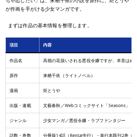
ちゃ恋したい」は、来栖千依の小説を原作に、炬とうや
が作画を手がける少女マンガです。
まずは作品の基本情報を整理します。
項目
内容
作品名
高嶺の花扱いされる悪役令嬢ですが、本音はめ
原作
来栖千依（ライトノベル）
漫画
炬とうや
出版・連載
文藝春秋／Webコミックサイト「Seasons」
ジャンル
少女マンガ／悪役令嬢・ラブファンタジー
話数・巻数
分冊版14話（Renta!先行）・単行本既刊2巻（