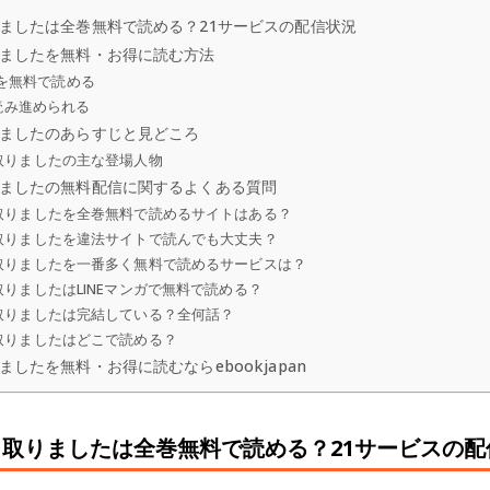
ましたは全巻無料で読める？21サービスの配信状況
ましたを無料・お得に読む方法
1話を無料で読める
読み進められる
ましたのあらすじと見どころ
取りましたの主な登場人物
ましたの無料配信に関するよくある質問
取りましたを全巻無料で読めるサイトはある？
取りましたを違法サイトで読んでも大丈夫？
取りましたを一番多く無料で読めるサービスは？
りましたはLINEマンガで無料で読める？
取りましたは完結している？全何話？
取りましたはどこで読める？
したを無料・お得に読むならebookjapan
取りましたは全巻無料で読める？21サービスの配