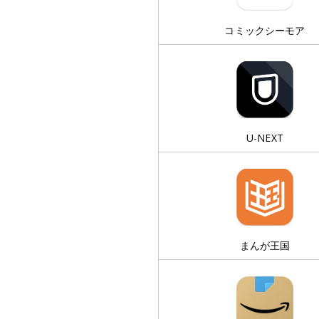
コミックシーモア
U-NEXT
まんが王国