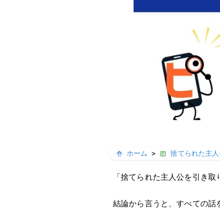
ホーム
>
捨てられた主人
「捨てられた主人公を引き取
結論から言うと、すべての話