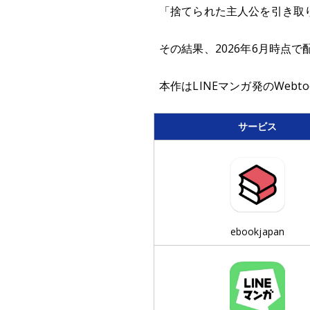
「捨てられた主人公を引き取
その結果、2026年6月時点で配
本作はLINEマンガ発のWeb
サービス
ebookjapan