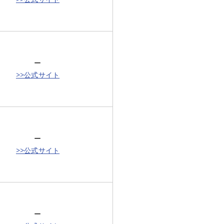
ー
>>公式サイト
ー
>>公式サイト
ー