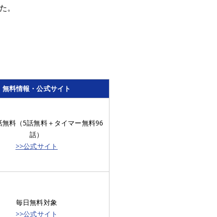
た。
。
無料情報・公式サイト
1話無料（5話無料＋タイマー無料96
話）
>>公式サイト
毎日無料対象
>>公式サイト