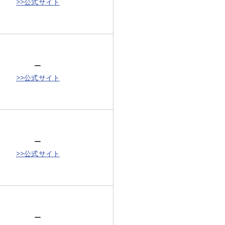
>>公式サイト
ー
>>公式サイト
ー
>>公式サイト
ー