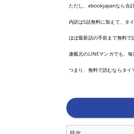
ただし、ebookjapanなら
内訳は5話無料に加えて、タイ
ほぼ最新話の手前まで無料で
連載元のLINEマンガでも、
つまり、無料で読むならタイマ
目次