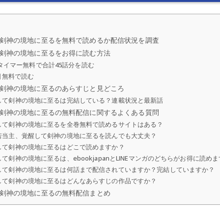
剣神の境地に至るを無料で読めるか配信状況を調査
剣神の境地に至るをお得に読む方法
料＋タイマー無料で合計45話分を読む
日無料で読む
剣神の境地に至るのあらすじと見どころ
して剣神の境地に至るは完結している？連載状況と最新話
剣神の境地に至るの無料配信に関するよくある質問
して剣神の境地に至るを全巻無料で読めるサイトはある？
若当主、覚醒して剣神の境地に至るを読んでも大丈夫？
して剣神の境地に至るはどこで読めますか？
剣神の境地に至るは、ebookjapanとLINEマンガのどちらがお得に読め
して剣神の境地に至るは何話まで配信されていますか？完結していますか？
して剣神の境地に至るはどんなあらすじの作品ですか？
剣神の境地に至るの無料配信まとめ