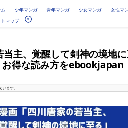
ーム
少年マンガ
青年マンガ
少女マンガ
女性マ
イトマップ
若当主、覚醒して剣神の境地に
得な読み方をebookjapan