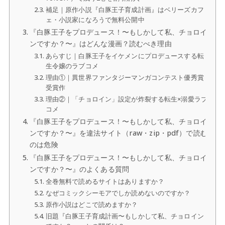
補足｜原作小説『白豚王子育成計画』はベリーズカフ
ェ・小説家になろうで無料公開中
『白豚王子をプロデュース！〜もしかして私、チョロイ
ンですか？〜』はどんな漫画？読むべき理由
あらすじ｜白豚王子をイケメンにプロデュースする転
生令嬢のラブコメ
理由①｜異世界ファンタジーマンガコンテスト優秀賞
受賞作
理由②｜「チョロイン」設定が炸裂する転生×溺愛ラブ
コメ
『白豚王子をプロデュース！〜もしかして私、チョロイ
ンですか？〜』を違法サイト（raw・zip・pdf）で読む
のは危険
『白豚王子をプロデュース！〜もしかして私、チョロイ
ンですか？〜』のよくある質問
全巻無料で読めるサイトはありますか？
なぜコミックシーモアでしか読めないのですか？
原作小説はどこで読めますか？
旧題『白豚王子育成計画〜もしかして私、チョロイン