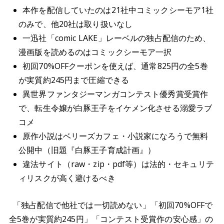
本作を配信していたのは21社中コミックシーモア1社
のみで、他20社は取り扱いなし
一迅社「comic LAKE」レーベルの独占配信のため、
漫画版を読めるのはコミックシーモア一択
初回70%OFFクーポンを使えば、通常825円の全5巻
が実質約245円まで圧縮できる
異世界ファンタジーマンガコンテスト優秀賞受賞作
で、転生令嬢が白豚王子をイケメン化させる溺愛ラブ
コメ
原作小説はベリーズカフェ・小説家になろうで無料
公開中（旧題『白豚王子育成計画』）
違法サイト（raw・zip・pdf等）は法的・セキュリテ
ィリスクが高く避けるべき
「独占配信で他社では一切読めない」「初回70%OFFで
全5巻が実質約245円」「コンテスト受賞作の安心感」の