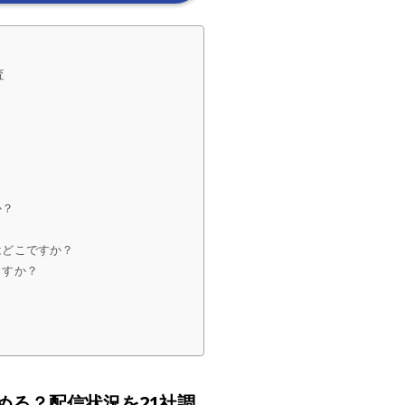
査
か？
？
はどこですか？
ますか？
める？配信状況を21社調