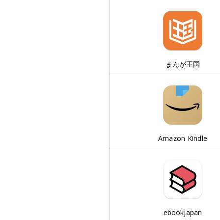
まんが王国
Amazon Kindle
ebookjapan