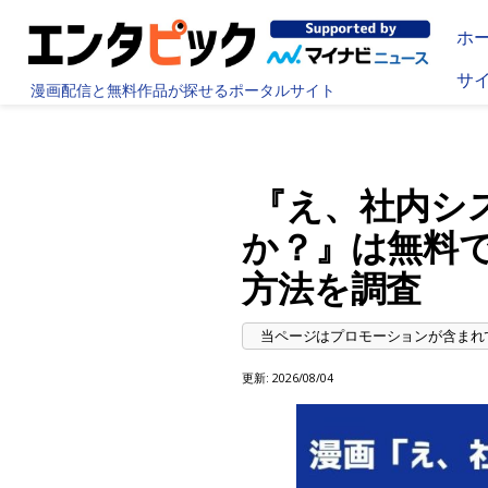
ホ
サ
漫画配信と無料作品が探せるポータルサイト
『え、社内シ
か？』は無料
方法を調査
更新:
2026/08/04