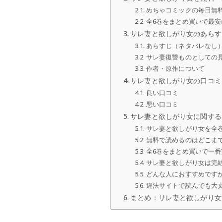
めちゃコミックの毎日無料
全6巻をまとめ買いで最安
サレ妻と欲しがり女のあらす
あらすじ（ネタバレなし
サレ妻復讐ものとしての
作者・原作について
サレ妻と欲しがり女の口コミ
良い口コミ
悪い口コミ
サレ妻と欲しがり女に関する
サレ妻と欲しがり女を全
無料で読めるのはどこま
全6巻をまとめ買いで一
サレ妻と欲しがり女は完
どんな人におすすめです
違法サイトで読んでも大
まとめ：サレ妻と欲しがり女