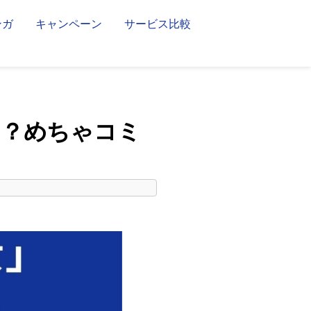
ンガ
キャンペーン
サービス比較
る？めちゃコミ