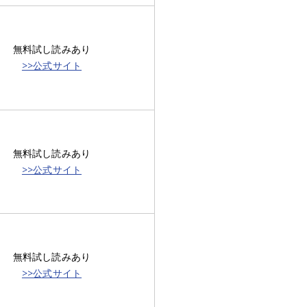
無料試し読みあり
>>公式サイト
無料試し読みあり
>>公式サイト
無料試し読みあり
>>公式サイト