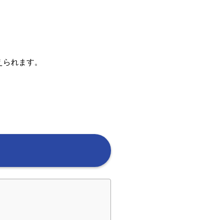
えられます。