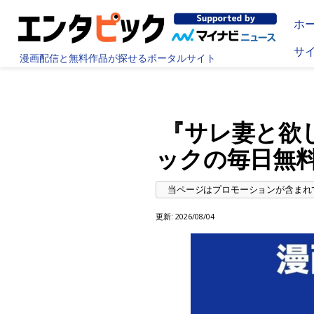
ホ
サ
漫画配信と無料作品が探せるポータルサイト
『サレ妻と欲
ックの毎日無料
更新:
2026/08/04