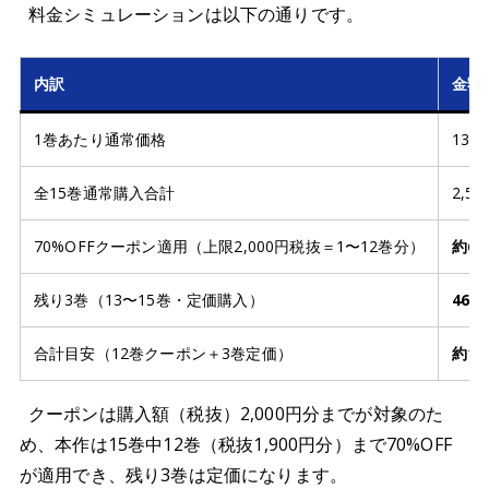
料金シミュレーションは以下の通りです。
内訳
金額
1巻あたり通常価格
13
全15巻通常購入合計
2,55
70%OFFクーポン適用（上限2,000円税抜＝1〜12巻分）
約62
残り3巻（13〜15巻・定価購入）
462
合計目安（12巻クーポン＋3巻定価）
約1,
クーポンは購入額（税抜）2,000円分までが対象のた
め、本作は15巻中12巻（税抜1,900円分）まで70%OFF
が適用でき、残り3巻は定価になります。