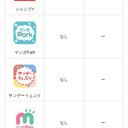
ジャンプ+
なし
ー
マンガPark
なし
ー
サンデーうぇぶり
なし
ー