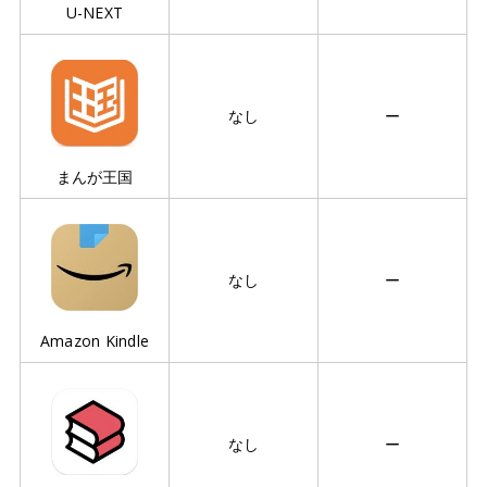
U-NEXT
なし
ー
まんが王国
なし
ー
Amazon Kindle
なし
ー