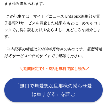
まま読み進められます。
この記事では、マイナビニュース Entapick編集部が電
子書籍21サービスを調査した結果をもとに、めちゃコミ
ックでお得に読む方法やあらすじ、見どころを紹介しま
す。
※本記事の情報は2026年8月時点のものです。最新情報
は各サービスの公式サイトでご確認ください。
＼期間限定で1～3話を無料で試し読み／
「無口で無愛想な旦那様の拗らせ愛
は重すぎる」を読む