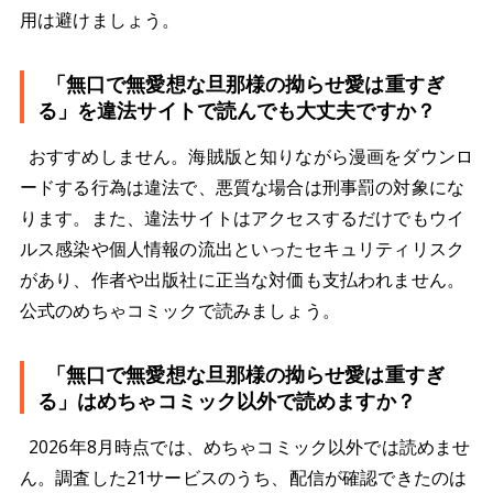
用は避けましょう。
「無口で無愛想な旦那様の拗らせ愛は重すぎ
る」を違法サイトで読んでも大丈夫ですか？
おすすめしません。海賊版と知りながら漫画をダウンロ
ードする行為は違法で、悪質な場合は刑事罰の対象にな
ります。また、違法サイトはアクセスするだけでもウイ
ルス感染や個人情報の流出といったセキュリティリスク
があり、作者や出版社に正当な対価も支払われません。
公式のめちゃコミックで読みましょう。
「無口で無愛想な旦那様の拗らせ愛は重すぎ
る」はめちゃコミック以外で読めますか？
2026年8月時点では、めちゃコミック以外では読めませ
ん。調査した21サービスのうち、配信が確認できたのは