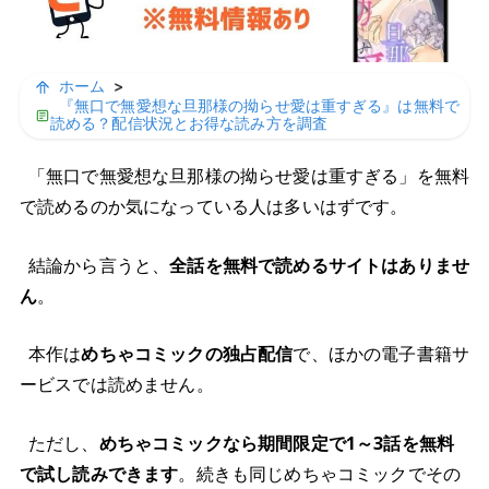
ホーム
>
『無口で無愛想な旦那様の拗らせ愛は重すぎる』は無料で
読める？配信状況とお得な読み方を調査
「無口で無愛想な旦那様の拗らせ愛は重すぎる」を無料
で読めるのか気になっている人は多いはずです。
結論から言うと、
全話を無料で読めるサイトはありませ
ん
。
本作は
めちゃコミックの独占配信
で、ほかの電子書籍サ
ービスでは読めません。
ただし、
めちゃコミックなら期間限定で1～3話を無料
で試し読みできます
。続きも同じめちゃコミックでその