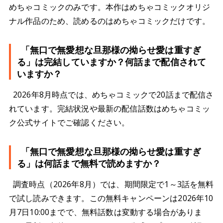
めちゃコミックのみです。本作はめちゃコミックオリジ
ナル作品のため、読めるのはめちゃコミックだけです。
「無口で無愛想な旦那様の拗らせ愛は重すぎ
る」は完結していますか？何話まで配信されて
いますか？
2026年8月時点では、めちゃコミックで20話まで配信さ
れています。完結状況や最新の配信話数はめちゃコミッ
ク公式サイトでご確認ください。
「無口で無愛想な旦那様の拗らせ愛は重すぎ
る」は何話まで無料で読めますか？
調査時点（2026年8月）では、期間限定で1～3話を無料
で試し読みできます。この無料キャンペーンは2026年10
月7日10:00までで、無料話数は変動する場合がありま