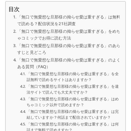
目次
「無口で無愛想な旦那様の拗らせ愛は重すぎる」は無料
で読める？配信状況を21社調査
「無口で無愛想な旦那様の拗らせ愛は重すぎる」をめち
ゃコミックでお得に読む方法
「無口で無愛想な旦那様の拗らせ愛は重すぎる」のあら
すじと見どころ
「無口で無愛想な旦那様の拗らせ愛は重すぎる」のよく
ある質問（FAQ）
「無口で無愛想な旦那様の拗らせ愛は重すぎる」を全
話無料で読めるサイトはありますか？
「無口で無愛想な旦那様の拗らせ愛は重すぎる」を違
法サイトで読んでも大丈夫ですか？
「無口で無愛想な旦那様の拗らせ愛は重すぎる」はめ
ちゃコミック以外で読めますか？
「無口で無愛想な旦那様の拗らせ愛は重すぎる」は完
結していますか？何話まで配信されていますか？
「無口で無愛想な旦那様の拗らせ愛は重すぎる」は何
話まで無料で読めますか？