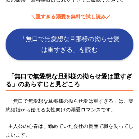
＼重すぎる溺愛を無料で試し読み／
「無口で無愛想な旦那様の拗らせ愛
は重すぎる」を読む
「無口で無愛想な旦那様の拗らせ愛は重すぎ
る」のあらすじと見どころ
「無口で無愛想な旦那様の拗らせ愛は重すぎる」は、契
約結婚から始まる女性向けの溺愛ロマンスです。
主人公の心春は、勤めていた会社の倒産で職を失ってし
まいます。