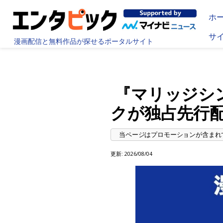
ホ
サ
漫画配信と無料作品が探せるポータルサイト
『マリッジシ
クが独占先行
更新:
2026/08/04