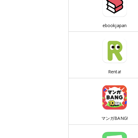
ebookjapan
Renta!
マンガBANG!