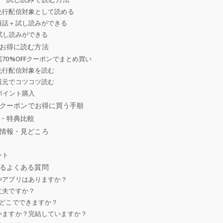
先行配信対象として読める
料話＋試し読みができる
も試し読みができる
お得に読む方法
70%OFFクーポンでまとめ買い
先行配信対象を読む
還元でコツコツ読む
けポイント購入
Fクーポンでお得に買う手順
・特典比較
情報・見どころ
ント
るよくある質問
やアプリはありますか？
丈夫ですか？
はどこでできますか？
いますか？完結していますか？