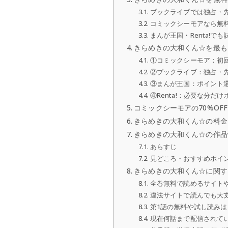
ブックライブでは独占・
コミックシーモアなら無
まんが王国・Renta!で
きらめきの大和くん☆を最も
①コミックシーモア：初回
②ブックライブ：独占・
③まんが王国：ポイント
④Renta!：必要な分だ
コミックシーモアの70%OF
きらめきの大和くん☆の料金
きらめきの大和くん☆の作品
あらすじ
見どころ・おすすめポイ
きらめきの大和くん☆に関す
全巻無料で読めるサイト
違法サイトで読んでも大
第1話の無料や試し読み
現在何話まで配信されて