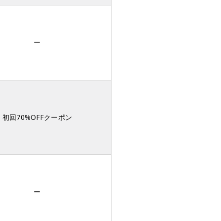
ー
初回70%OFFクーポン
ー