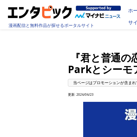
ホ
サ
漫画配信と無料作品が探せるポータルサイト
『君と普通の
Parkとシーモ
更新:
2026/06/23