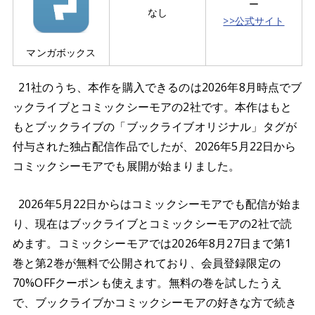
ー
なし
>>公式サイト
マンガボックス
21社のうち、本作を購入できるのは2026年8月時点でブ
ックライブとコミックシーモアの2社です。本作はもと
もとブックライブの「ブックライブオリジナル」タグが
付与された独占配信作品でしたが、2026年5月22日から
コミックシーモアでも展開が始まりました。
2026年5月22日からはコミックシーモアでも配信が始ま
り、現在はブックライブとコミックシーモアの2社で読
めます。コミックシーモアでは2026年8月27日まで第1
巻と第2巻が無料で公開されており、会員登録限定の
70%OFFクーポンも使えます。無料の巻を試したうえ
で、ブックライブかコミックシーモアの好きな方で続き