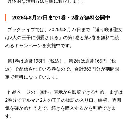
具体的な活用方法を順に解説します。
2026年8月27日まで1巻・2巻が無料公開中
ブックライブでは、2026年8月27日まで「返り咲き聖女
は2人の王子に溺愛される」の第1巻と第2巻を無料で読
めるキャンペーンを実施中です。
第1巻は通常198円（税込）、第2巻は通常165円（税
込）で配信されている巻なので、合計363円分が期間限
定で無料になっています。
作品ページの「無料」表示から閲覧できるため、まずは
2巻分でアルマと2人の王子の物語の入り口、絵柄、雰囲
気を確かめたうえで、続きを購入するかを判断できま
す。