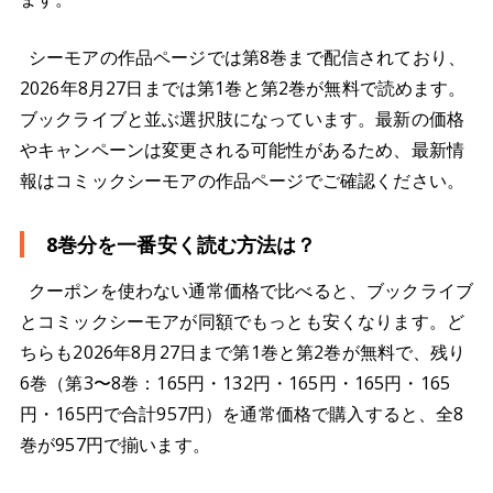
シーモアの作品ページでは第8巻まで配信されており、
2026年8月27日までは第1巻と第2巻が無料で読めます。
ブックライブと並ぶ選択肢になっています。最新の価格
やキャンペーンは変更される可能性があるため、最新情
報はコミックシーモアの作品ページでご確認ください。
8巻分を一番安く読む方法は？
クーポンを使わない通常価格で比べると、ブックライブ
とコミックシーモアが同額でもっとも安くなります。ど
ちらも2026年8月27日まで第1巻と第2巻が無料で、残り
6巻（第3〜8巻：165円・132円・165円・165円・165
円・165円で合計957円）を通常価格で購入すると、全8
巻が957円で揃います。