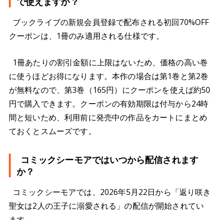
で使えますか？
ブックライブの新規会員登録で配布される初回70%OFF
クーポンは、1冊のみ適用される仕様です。
1冊あたりの割引金額に上限はないため、価格の高い巻
に使うほどお得になります。本作の場合は第1巻と第2巻
が無料なので、第3巻（165円）にクーポンを使えば約50
円で購入できます。クーポンの有効期限は付与から24時
間と短いため、利用前に発売中の作品をカートにまとめ
ておくとスムーズです。
コミックシーモアではいつから配信されます
か？
コミックシーモアでは、2026年5月22日から「返り咲き
聖女は2人の王子に溺愛される」の配信が開始されてい
ます。