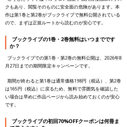
クもあり、閲覧そのものに安全面の危険があります。本
作は第1巻と第2巻がブックライブで無料公開されている
ので、まずは正規ルートから読むのが安心です。
ブックライブの1巻・2巻無料はいつまでです
か？
ブックライブでの第1巻・第2巻の無料公開は、2026年8
月27日までの期間限定キャンペーンです。
期間が終わると第1巻は通常価格198円（税込）、第2巻
は165円（税込）に戻るため、無料で雰囲気を確認した
い場合は早めに作品ページから読み始めておくのが安心
です。
ブックライブの初回70%OFFクーポンは何冊ま