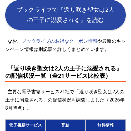
ブックライブで『返り咲き聖女は2人
の王子に溺愛される』を読む
なお、
ブックライブのお得なクーポン情報
や最新のキャ
ンペーン情報は別記事で詳しくまとめています。
『返り咲き聖女は2人の王子に溺愛される』
の配信状況一覧（全21サービス比較表）
主要な電子書籍サービス21社で「返り咲き聖女は2人の
王子に溺愛される」の配信状況を調査しました（2026年
8月時点）。
電子書籍サービス
配信
無料情報