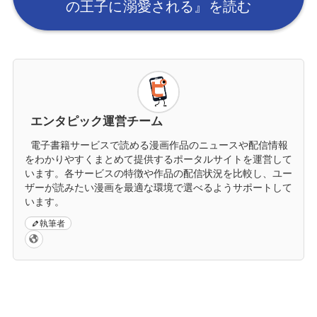
の王子に溺愛される』を読む
エンタピック運営チーム
電子書籍サービスで読める漫画作品のニュースや配信情報
をわかりやすくまとめて提供するポータルサイトを運営して
います。各サービスの特徴や作品の配信状況を比較し、ユー
ザーが読みたい漫画を最適な環境で選べるようサポートして
います。
執筆者