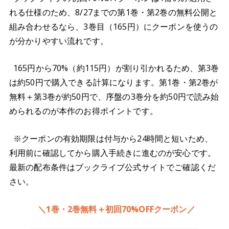
れる仕様のため、8/27までの第1巻・第2巻の無料公開と
組み合わせるなら、3巻目（165円）にクーポンを使うの
が分かりやすい流れです。
165円から70%（約115円）が割り引かれるため、第3巻
は約50円で購入できる計算になります。第1巻・第2巻が
無料＋第3巻が約50円で、序盤の3巻分を約50円で読み始
められるのが本作のお得ポイントです。
※クーポンの有効期限は付与から24時間と短いため、
利用前に確認してから購入手続きに進むのが安心です。
最新の配布条件はブックライブ公式サイトでご確認くだ
さい。
＼1巻・2巻無料＋初回70%OFFクーポン／