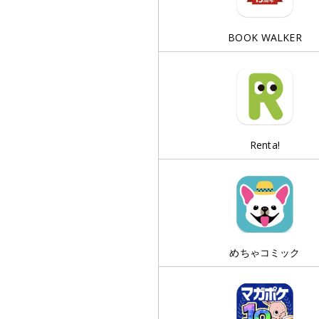
BOOK WALKER
Renta!
めちゃコミック