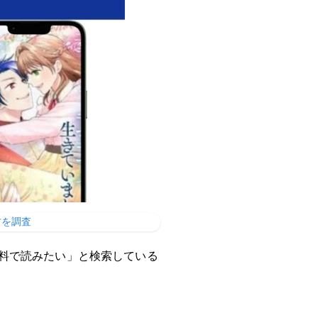
方を調査
料で読みたい」と検索している