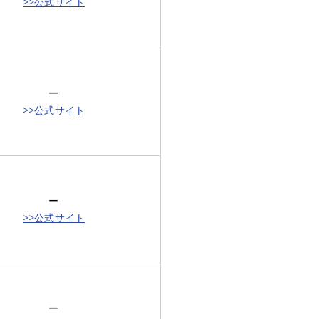
>>公式サイト
ー
>>公式サイト
ー
>>公式サイト
ー