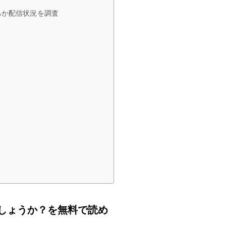
るか配信状況を調査
しょうか？を無料で読め