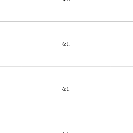
なし
なし