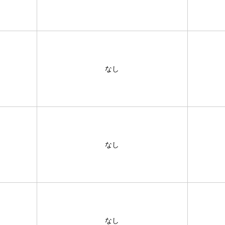
なし
なし
なし