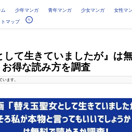
ーム
少年マンガ
青年マンガ
少女マンガ
女性マ
イトマップ
として生きていましたが』は
・お得な読み方を調査