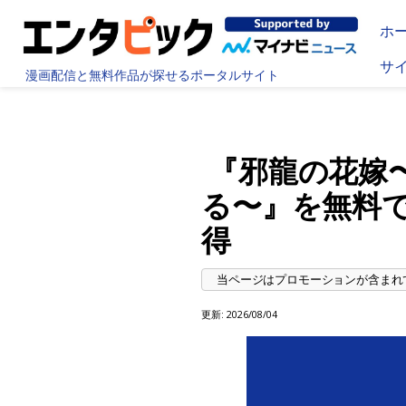
ホ
サ
漫画配信と無料作品が探せるポータルサイト
『邪龍の花嫁
る〜』を無料
得
更新:
2026/08/04