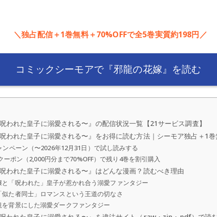
＼独占配信＋1巻無料＋70%OFFで全5巻実質約198円／
コミックシーモアで『邪龍の花嫁』を読む
呪われた皇子に溺愛される〜』の配信状況一覧【21サービス調査】
呪われた皇子に溺愛される〜』をお得に読む方法｜シーモア独占＋1巻無料
ンペーン（〜2026年12月31日）で試し読みする
クーポン（2,000円分まで70%OFF）で残り4巻を割引購入
呪われた皇子に溺愛される〜』はどんな漫画？読むべき理由
嬢と「呪われた」皇子が惹かれ合う溺愛ファンタジー
「似た者同士」ロマンスという王道の切なさ
観を背景にした溺愛ダークファンタジー
われた皇子に溺愛される〜』を違法サイト（raw・zip・pdf）で読