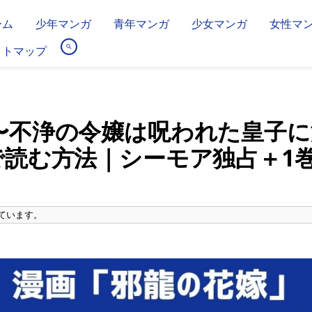
ーム
少年マンガ
青年マンガ
少女マンガ
女性マ
イトマップ
〜不浄の令嬢は呪われた皇子に
で読む方法｜シーモア独占＋1