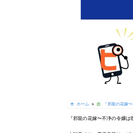
ホーム
>
『邪龍の花嫁〜
『邪龍の花嫁〜不浄の令嬢は