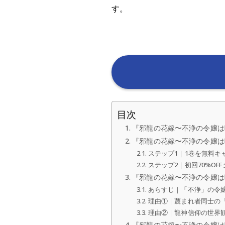
す。
目次
『邪龍の花嫁〜不浄の令嬢は
『邪龍の花嫁〜不浄の令嬢は
ステップ1｜1巻を無料キャ
ステップ2｜初回70%OFF
『邪龍の花嫁〜不浄の令嬢は
あらすじ｜「不浄」の令
理由①｜蔑まれ者同士の
理由②｜龍神信仰の世界
『邪龍の花嫁〜不浄の令嬢は呪