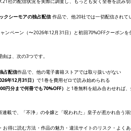
ス21社の配信状況を実際に調査し、もっとも安く全巻を読み
ックシーモアの独占配信
作品で、他20社では一切配信されて
ンペーン（〜2026年12月31日）と初回70%OFFクーポンを
理由は、次の3つです。
独占配信
作品で、他の電子書籍ストアでは取り扱いがない
26年12月31日）
で1巻を費用ゼロで読み始められる
000円分まで何冊でも70%OFF）
と1巻無料を組み合わせれば、
新連載で、「不浄」の令嬢と「呪われた」皇子が惹かれ合う溺
況・お得に読む方法・作品の魅力・違法サイトのリスク・よく