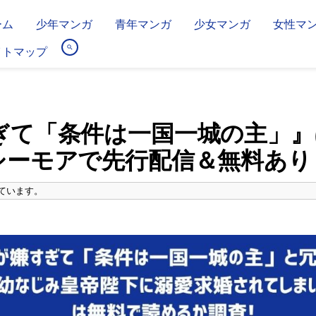
ーム
少年マンガ
青年マンガ
少女マンガ
女性マ
イトマップ
ぎて「条件は一国一城の主」』
シーモアで先行配信＆無料あり