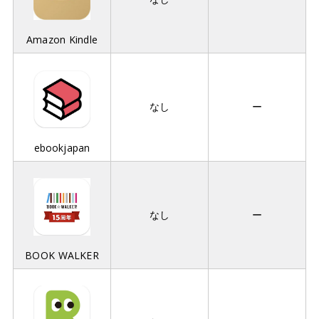
Amazon Kindle
なし
ー
ebookjapan
なし
ー
BOOK WALKER