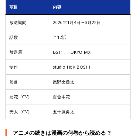
項目
内容
放送期間
2026年1月4日〜3月22日
話数
全12話
放送局
BS11、TOKYO MX
制作
studio HoKIBOSHI
監督
昆野比遊太
藍花（CV）
百合本花
光太（CV）
五十嵐勇太
アニメの続きは漫画の何巻から読める？