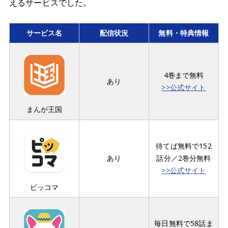
えるサービスでした。
サービス名
配信状況
無料・特典情報
4巻まで無料
あり
>>公式サイト
まんが王国
待てば無料で152
あり
話分／2巻分無料
>>公式サイト
ピッコマ
毎日無料で58話ま