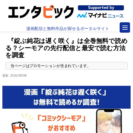
漫画配信と無料作品が探せるポータルサイト
『綻ぶ純花は遅く咲く』は全巻無料で読め
る？シーモアの先行配信と最安で読む方法
を調査
更新:
2026/08/08