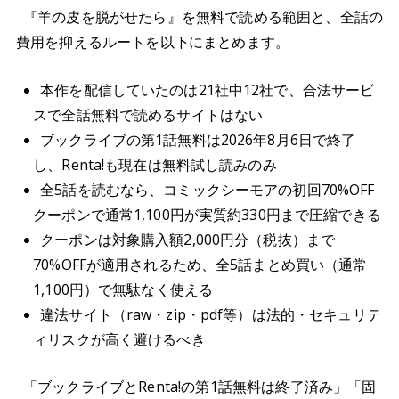
『羊の皮を脱がせたら』を無料で読める範囲と、全話の
費用を抑えるルートを以下にまとめます。
本作を配信していたのは21社中12社で、合法サービ
スで全話無料で読めるサイトはない
ブックライブの第1話無料は2026年8月6日で終了
し、Renta!も現在は無料試し読みのみ
全5話を読むなら、コミックシーモアの初回70%OFF
クーポンで通常1,100円が実質約330円まで圧縮できる
クーポンは対象購入額2,000円分（税抜）まで
70%OFFが適用されるため、全5話まとめ買い（通常
1,100円）で無駄なく使える
違法サイト（raw・zip・pdf等）は法的・セキュリテ
ィリスクが高く避けるべき
「ブックライブとRenta!の第1話無料は終了済み」「固