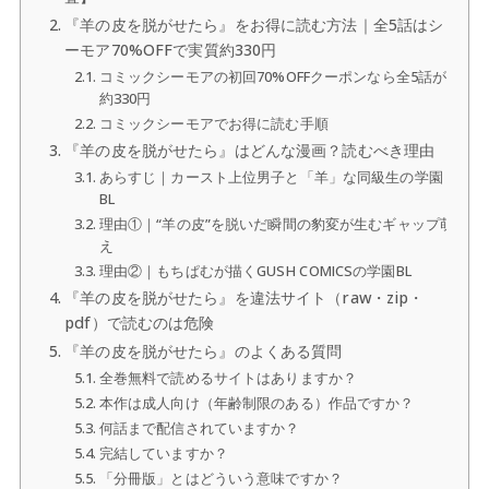
『羊の皮を脱がせたら』をお得に読む方法｜全5話はシ
ーモア70%OFFで実質約330円
コミックシーモアの初回70%OFFクーポンなら全5話が
約330円
コミックシーモアでお得に読む手順
『羊の皮を脱がせたら』はどんな漫画？読むべき理由
あらすじ｜カースト上位男子と「羊」な同級生の学園
BL
理由①｜“羊の皮”を脱いだ瞬間の豹変が生むギャップ萌
え
理由②｜もちぱむが描くGUSH COMICSの学園BL
『羊の皮を脱がせたら』を違法サイト（raw・zip・
pdf）で読むのは危険
『羊の皮を脱がせたら』のよくある質問
全巻無料で読めるサイトはありますか？
本作は成人向け（年齢制限のある）作品ですか？
何話まで配信されていますか？
完結していますか？
「分冊版」とはどういう意味ですか？