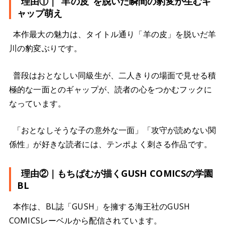
理由①｜“羊の皮”を脱いだ瞬間の豹変が生むギ
ャップ萌え
本作最大の魅力は、タイトル通り「羊の皮」を脱いだ羊
川の豹変ぶりです。
普段はおとなしい同級生が、二人きりの場面で見せる積
極的な一面とのギャップが、読者の心をつかむフックに
なっています。
「おとなしそうな子の意外な一面」「攻守が読めない関
係性」が好きな読者には、テンポよく刺さる作品です。
理由②｜もちぱむが描くGUSH COMICSの学園
BL
本作は、BL誌「GUSH」を擁する海王社のGUSH
COMICSレーベルから配信されています。