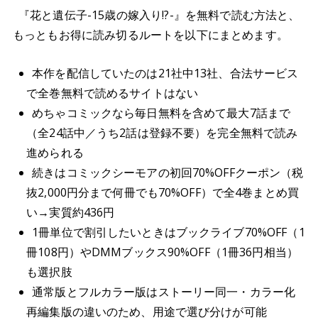
『花と遺伝子-15歳の嫁入り!?-』を無料で読む方法と、
もっともお得に読み切るルートを以下にまとめます。
本作を配信していたのは21社中13社、合法サービス
で全巻無料で読めるサイトはない
めちゃコミックなら毎日無料を含めて最大7話まで
（全24話中／うち2話は登録不要）を完全無料で読み
進められる
続きはコミックシーモアの初回70%OFFクーポン（税
抜2,000円分まで何冊でも70%OFF）で全4巻まとめ買
い→実質約436円
1冊単位で割引したいときはブックライブ70%OFF（1
冊108円）やDMMブックス90%OFF（1冊36円相当）
も選択肢
通常版とフルカラー版はストーリー同一・カラー化
再編集版の違いのため、用途で選び分けが可能