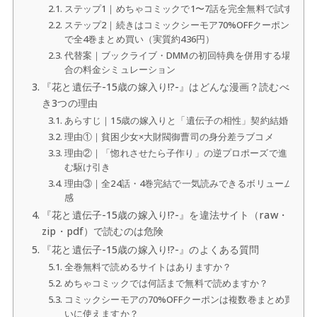
ステップ1｜めちゃコミックで1〜7話を完全無料で試す
ステップ2｜続きはコミックシーモア70%OFFクーポン
で全4巻まとめ買い（実質約436円）
代替案｜ブックライブ・DMMの初回特典を併用する場
合の料金シミュレーション
『花と遺伝子-15歳の嫁入り!?-』はどんな漫画？読むべ
き3つの理由
あらすじ｜15歳の嫁入りと「遺伝子の相性」契約結婚
理由①｜貧困少女×大財閥御曹司の身分差ラブコメ
理由②｜「惚れさせたら子作り」の逆プロポーズで進
む駆け引き
理由③｜全24話・4巻完結で一気読みできるボリューム
感
『花と遺伝子-15歳の嫁入り!?-』を違法サイト（raw・
zip・pdf）で読むのは危険
『花と遺伝子-15歳の嫁入り!?-』のよくある質問
全巻無料で読めるサイトはありますか？
めちゃコミックでは何話まで無料で読めますか？
コミックシーモアの70%OFFクーポンは複数巻まとめ買
いに使えますか？