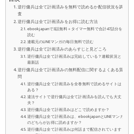
逆行傭兵は全て計画済みを無料で読めるか配信状況を調
査
逆行傭兵は全て計画済みをお得に読む方法
ebookjapanで3話無料＋タイマー無料で合計47話分を
読む
連載元のLINEマンガの毎日無料で読む
逆行傭兵は全て計画済みのあらすじと見どころ
逆行傭兵は全て計画済みは完結している？連載状況と
最新話
逆行傭兵は全て計画済みの無料配信に関するよくある質
問
逆行傭兵は全て計画済みを全巻無料で読めるサイトは
ある？
違法サイトで逆行傭兵は全て計画済みを読んでも大丈
夫？
逆行傭兵は全て計画済みはどこで読めますか？
逆行傭兵は全て計画済みは、ebookjapanとLINEマンガ
のどちらがお得に読めますか？
逆行傭兵は全て計画済みは何話まで配信されています