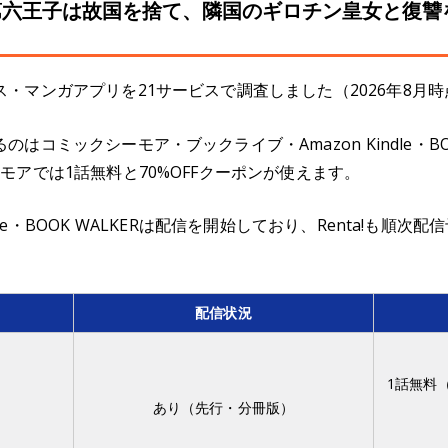
第六王子は故国を捨て、隣国のギロチン皇女と復讐
・マンガアプリを21サービスで調査しました（2026年8月時
コミックシーモア・ブックライブ・Amazon Kindle・BOO
アでは1話無料と70%OFFクーポンが使えます。
ndle・BOOK WALKERは配信を開始しており、Renta!も順
配信状況
1話無料（
あり（先行・分冊版）