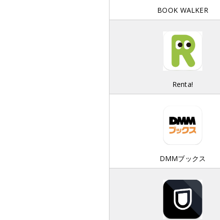
BOOK WALKER
Renta!
DMMブックス