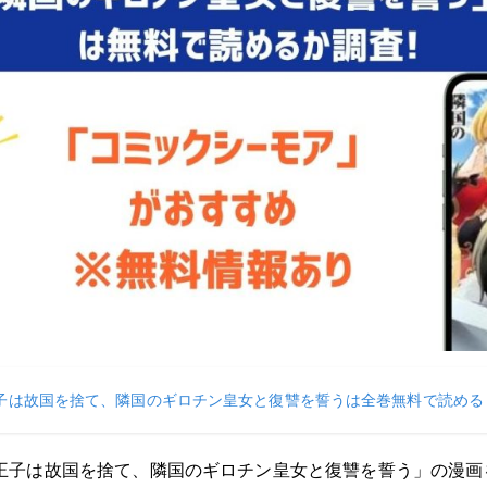
子は故国を捨て、隣国のギロチン皇女と復讐を誓うは全巻無料で読める
王子は故国を捨て、隣国のギロチン皇女と復讐を誓う」の漫画