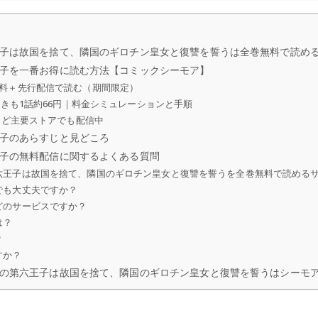
子は故国を捨て、隣国のギロチン皇女と復讐を誓うは全巻無料で読め
子を一番お得に読む方法【コミックシーモア】
無料＋先行配信で読む（期間限定）
で続きも1話約66円｜料金シミュレーションと手順
nなど主要ストアでも配信中
子のあらすじと見どころ
子の無料配信に関するよくある質問
六王子は故国を捨て、隣国のギロチン皇女と復讐を誓うを全巻無料で読める
でも大丈夫ですか？
どのサービスですか？
は？
？
すか？
の第六王子は故国を捨て、隣国のギロチン皇女と復讐を誓うはシーモ