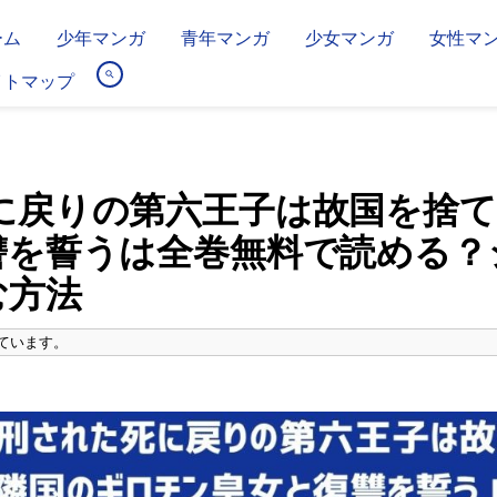
ーム
少年マンガ
青年マンガ
少女マンガ
女性マ
イトマップ
に戻りの第六王子は故国を捨て
讐を誓うは全巻無料で読める？
む方法