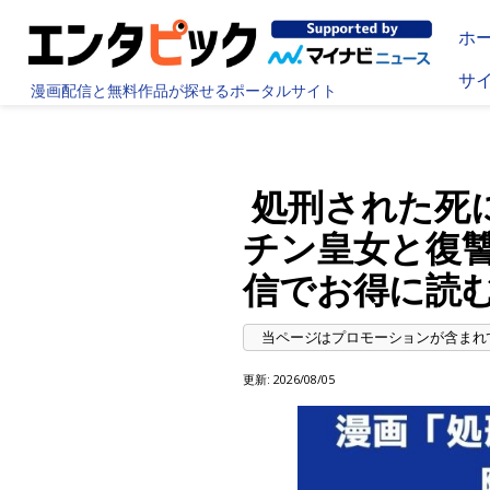
ホ
サ
漫画配信と無料作品が探せるポータルサイト
処刑された死
チン皇女と復
信でお得に読
更新:
2026/08/05