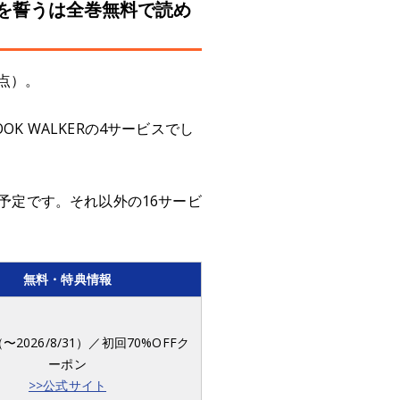
を誓うは全巻無料で読め
点）。
K WALKERの4サービスでし
次配信予定です。それ以外の16サービ
無料・特典情報
〜2026/8/31）／初回70%OFFク
ーポン
>>公式サイト