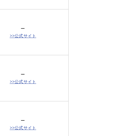
ー
>>公式サイト
ー
>>公式サイト
ー
>>公式サイト