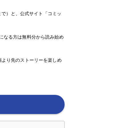
日まで）と、公式サイト「コミッ
になる方は無料分から読み始め
画より先のストーリーを楽しめ