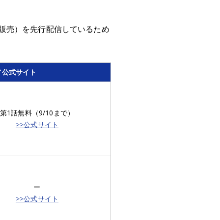
販売）を先行配信しているため
／公式サイト
第1話無料（9/10まで）
>>公式サイト
ー
>>公式サイト