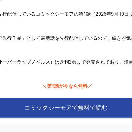
行配信しているコミックシーモアの第1話（2026年9月10
ア先行作品」として最新話を先行配信しているので、続きが気
オーバーラップノベルス）は既刊3巻まで発売されており、漫
＼第1話が今なら無料／
コミックシーモアで無料で読む