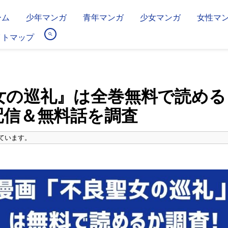
ーム
少年マンガ
青年マンガ
少女マンガ
女性マ
イトマップ
女の巡礼』は全巻無料で読める
配信＆無料話を調査