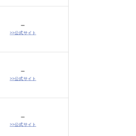
ー
>>公式サイト
ー
>>公式サイト
ー
>>公式サイト