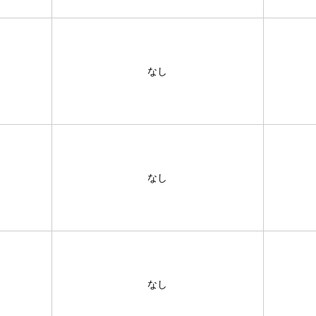
なし
なし
なし