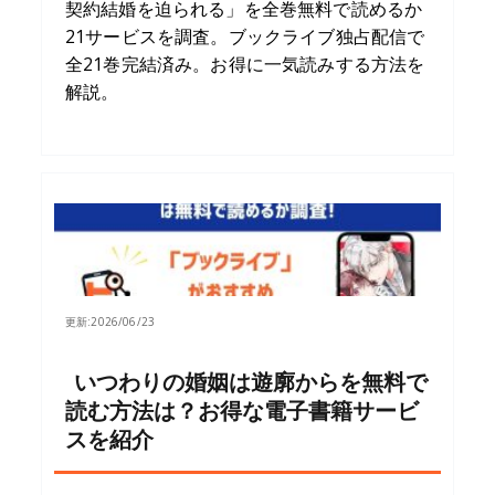
契約結婚を迫られる」を全巻無料で読めるか
21サービスを調査。ブックライブ独占配信で
全21巻完結済み。お得に一気読みする方法を
解説。
更新:
2026/06/23
いつわりの婚姻は遊廓からを無料で
読む方法は？お得な電子書籍サービ
スを紹介