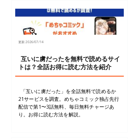
更新:
2026/07/14
互いに虜だったを無料で読めるサイ
トは？全話お得に読む方法を紹介
「互いに虜だった」を全話無料で読めるか
21サービスを調査。めちゃコミック独占先行
配信で第1〜3話無料、毎日無料チャージあ
り。お得に読む方法を解説。