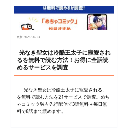
更新:
2026/06/23
光なき聖女は冷酷王太子に寵愛され
るを無料で読む方法！お得に全話読
めるサービスを調査
「光なき聖女は冷酷王太子に寵愛される」
を無料で読む方法を21サービスで調査。めち
ゃコミック独占先行配信で3話無料＋毎日無
料で8話まで読めます。