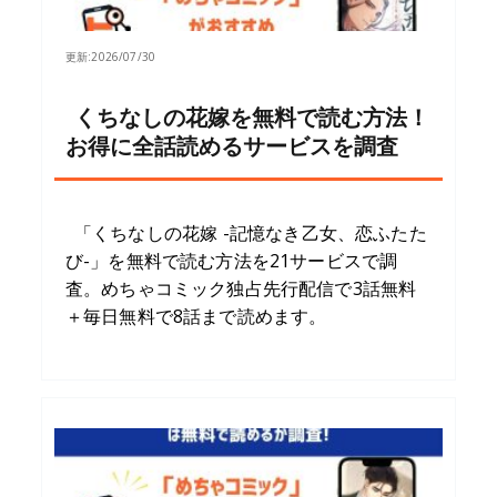
更新:
2026/07/30
くちなしの花嫁を無料で読む方法！
お得に全話読めるサービスを調査
「くちなしの花嫁 -記憶なき乙女、恋ふたた
び-」を無料で読む方法を21サービスで調
査。めちゃコミック独占先行配信で3話無料
＋毎日無料で8話まで読めます。