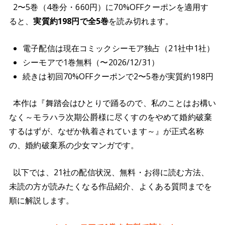
2〜5巻（4巻分・660円）に70%OFFクーポンを適用す
ると、
実質約198円で全5巻
を読み切れます。
電子配信は現在コミックシーモア独占（21社中1社）
シーモアで1巻無料（〜2026/12/31）
続きは初回70%OFFクーポンで2〜5巻が実質約198円
本作は『舞踏会はひとりで踊るので、私のことはお構い
なく～モラハラ次期公爵様に尽くすのをやめて婚約破棄
するはずが、なぜか執着されています～』が正式名称
の、婚約破棄系の少女マンガです。
以下では、21社の配信状況、無料・お得に読む方法、
未読の方が読みたくなる作品紹介、よくある質問までを
順に解説します。