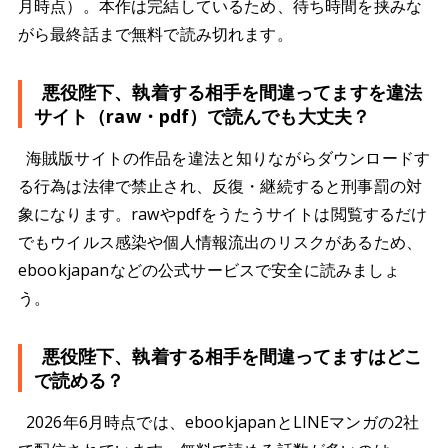
月時点）。本作は完結しているため、待ち時間を挟みな
がら最終話まで無料で読み切れます。
悪役陛下、執着する相手を間違ってますを違法
サイト（raw・pdf）で読んでも大丈夫？
海賊版サイトの作品を違法と知りながらダウンロードす
る行為は法律で禁止され、反復・継続すると刑事罰の対
象になります。rawやpdfをうたうサイトは閲覧するだけ
でもウイルス感染や個人情報流出のリスクがあるため、
ebookjapanなどの公式サービスで安全に読みましょ
う。
悪役陛下、執着する相手を間違ってますはどこ
で読める？
2026年6月時点では、ebookjapanとLINEマンガの2社