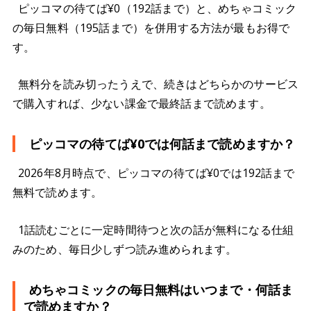
ピッコマの待てば¥0（192話まで）と、めちゃコミック
の毎日無料（195話まで）を併用する方法が最もお得で
す。
無料分を読み切ったうえで、続きはどちらかのサービス
で購入すれば、少ない課金で最終話まで読めます。
ピッコマの待てば¥0では何話まで読めますか？
2026年8月時点で、ピッコマの待てば¥0では192話まで
無料で読めます。
1話読むごとに一定時間待つと次の話が無料になる仕組
みのため、毎日少しずつ読み進められます。
めちゃコミックの毎日無料はいつまで・何話ま
で読めますか？