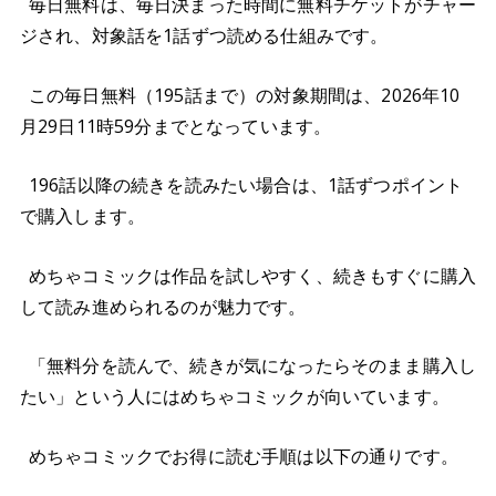
毎日無料は、毎日決まった時間に無料チケットがチャー
ジされ、対象話を1話ずつ読める仕組みです。
この毎日無料（195話まで）の対象期間は、2026年10
月29日11時59分までとなっています。
196話以降の続きを読みたい場合は、1話ずつポイント
で購入します。
めちゃコミックは作品を試しやすく、続きもすぐに購入
して読み進められるのが魅力です。
「無料分を読んで、続きが気になったらそのまま購入し
たい」という人にはめちゃコミックが向いています。
めちゃコミックでお得に読む手順は以下の通りです。