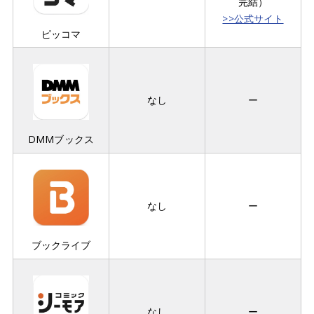
完結）
>>公式サイト
ピッコマ
なし
ー
DMMブックス
なし
ー
ブックライブ
なし
ー