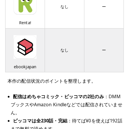
なし
ー
Renta!
なし
ー
ebookjapan
本作の配信状況のポイントを整理します。
配信はめちゃコミック・ピッコマの2社のみ
：DMM
ブックスやAmazon Kindleなどでは配信されていませ
ん。
ピッコマは全230話・完結
：待てば¥0を使えば192話
まで無料で読めます。