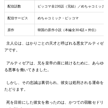
配信話数
ピッコマ全230話（完結）／めちゃコミック全
配信サービス
めちゃコミック・ピッコマ
原作
韓国の原作小説（本編全304話＋外伝）
主人公は、はかりごとの天才と呼ばれる悪女アルティゼ
アです。
アルティゼアは、兄を皇帝の座に就けるために、あらゆ
る悪事を働いてきました。
しかし、その忠誠は裏切られ、彼女は処刑される運命を
たどります。
死を目前にした彼女を救ったのは、かつての宿敵セドリ