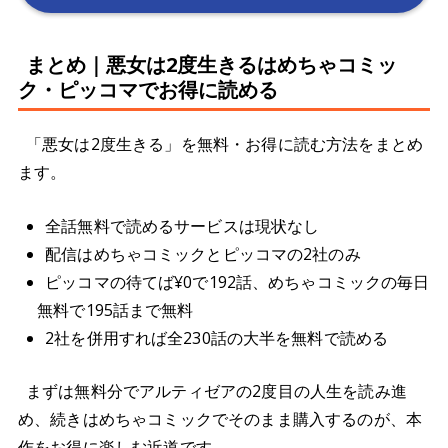
まとめ｜悪女は2度生きるはめちゃコミッ
ク・ピッコマでお得に読める
「悪女は2度生きる」を無料・お得に読む方法をまとめ
ます。
全話無料で読めるサービスは現状なし
配信はめちゃコミックとピッコマの2社のみ
ピッコマの待てば¥0で192話、めちゃコミックの毎日
無料で195話まで無料
2社を併用すれば全230話の大半を無料で読める
まずは無料分でアルティゼアの2度目の人生を読み進
め、続きはめちゃコミックでそのまま購入するのが、本
作をお得に楽しむ近道です。