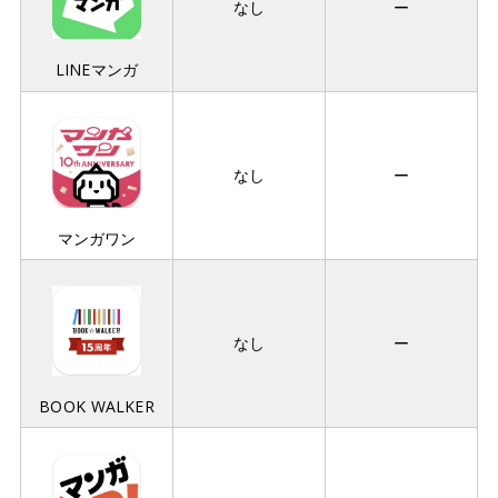
なし
ー
LINEマンガ
なし
ー
マンガワン
なし
ー
BOOK WALKER