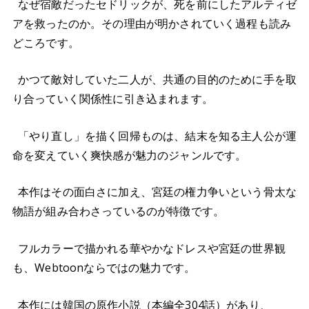
なぜ宿敵だったセドリックが、死を前にしたアルティゼ
アを救ったのか。その理由が明かされていく過程も読み
どころです。
かつて敵対していた二人が、共通の目的のために手を取
り合っていく関係性に引き込まれます。
「やり直し」を描く回帰ものは、結末を知る主人公が運
命を変えていく爽快感が魅力のジャンルです。
本作はその面白さに加え、宮廷の権力争いという骨太な
物語が組み合わさっているのが特徴です。
フルカラーで描かれる華やかなドレスや宮廷の世界観
も、Webtoonならではの魅力です。
本作には韓国の原作小説（本編全304話）があり、