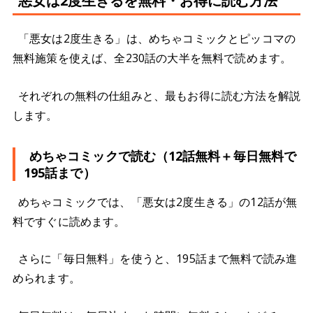
悪女は2度生きるを無料・お得に読む方法
「悪女は2度生きる」は、めちゃコミックとピッコマの
無料施策を使えば、全230話の大半を無料で読めます。
それぞれの無料の仕組みと、最もお得に読む方法を解説
します。
めちゃコミックで読む（12話無料＋毎日無料で
195話まで）
めちゃコミックでは、「悪女は2度生きる」の12話が無
料ですぐに読めます。
さらに「毎日無料」を使うと、195話まで無料で読み進
められます。