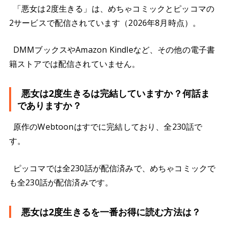
「悪女は2度生きる」は、めちゃコミックとピッコマの
2サービスで配信されています（2026年8月時点）。
DMMブックスやAmazon Kindleなど、その他の電子書
籍ストアでは配信されていません。
悪女は2度生きるは完結していますか？何話ま
でありますか？
原作のWebtoonはすでに完結しており、全230話で
す。
ピッコマでは全230話が配信済みで、めちゃコミックで
も全230話が配信済みです。
悪女は2度生きるを一番お得に読む方法は？