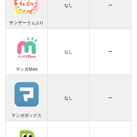
なし
ー
サンデーうぇぶり
なし
ー
マンガMee
なし
ー
マンガボックス