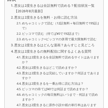
悪女は2度生きるは全話無料で読める？配信状況一覧
【2026年8月最新】
悪女は2度生きるを無料・お得に読む方法
めちゃコミックで読む（12話無料＋毎日無料で195話ま
で）
ピッコマで読む（待てば¥0で192話まで）
めちゃコミック×ピッコマの併用で最大限無料で読む
悪女は2度生きるはどんな漫画？あらすじと見どころ
悪女は2度生きるの無料配信に関するよくある質問
悪女は2度生きるを全話無料で読めるサイトはあります
か？
悪女は2度生きるはどこで読めますか？
悪女は2度生きるは完結していますか？何話までありま
すか？
悪女は2度生きるを一番お得に読む方法は？
ピッコマの待てば¥0では何話まで読めますか？
めちゃコミックの毎日無料はいつまで・何話まで読め
ますか？
悪女は2度生きるに原作小説や紙の単行本はあります