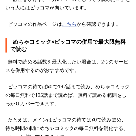
いう人にはピッコマが向いています。
ピッコマの作品ページは
こちら
から確認できます。
めちゃコミック×ピッコマの併用で最大限無料
で読む
無料で読める話数を最大化したい場合は、2つのサービ
スを併用するのがおすすめです。
ピッコマの待てば¥0で192話まで読み、めちゃコミック
の毎日無料で195話まで読めば、無料で読める範囲をし
っかりカバーできます。
たとえば、メインはピッコマの待てば¥0で読み進め、
待ち時間の間にめちゃコミックの毎日無料を消化する、