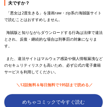
夫ですか？
「悪女は2度生きる」を漫画raw・zip系の海賊版サイト
で読むことはおすすめしません。
海賊版と知りながらダウンロードする行為は法律で違法
とされ、反復・継続的な場合は刑事罰の対象になりま
す。
また、違法サイトはマルウェア感染や個人情報漏洩など
のセキュリティリスクも高いため、必ず公式の電子書籍
サービスを利用してください。
＼12話無料＆毎日無料で195話まで読める／
めちゃコミックで今すぐ読む