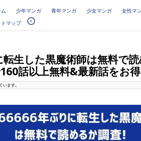
ーム
少年マンガ
青年マンガ
少女マンガ
女性マ
イトマップ
りに転生した黒魔術師は無料で
anで160話以上無料&最新話を